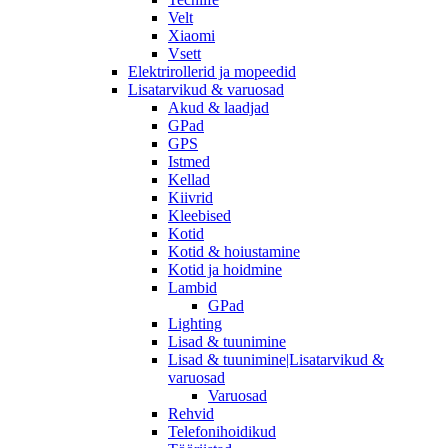
Velt
Xiaomi
Vsett
Elektrirollerid ja mopeedid
Lisatarvikud & varuosad
Akud & laadjad
GPad
GPS
Istmed
Kellad
Kiivrid
Kleebised
Kotid
Kotid & hoiustamine
Kotid ja hoidmine
Lambid
GPad
Lighting
Lisad & tuunimine
Lisad & tuunimine|Lisatarvikud &
varuosad
Varuosad
Rehvid
Telefonihoidikud