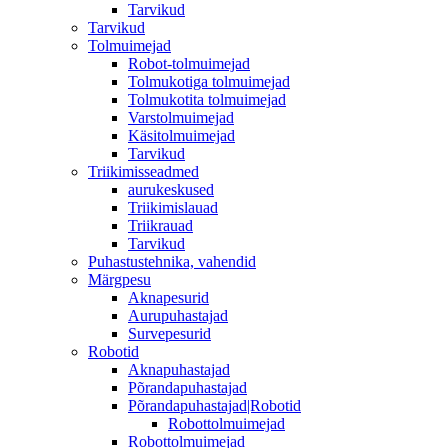
Tarvikud
Tarvikud
Tolmuimejad
Robot-tolmuimejad
Tolmukotiga tolmuimejad
Tolmukotita tolmuimejad
Varstolmuimejad
Käsitolmuimejad
Tarvikud
Triikimisseadmed
aurukeskused
Triikimislauad
Triikrauad
Tarvikud
Puhastustehnika, vahendid
Märgpesu
Aknapesurid
Aurupuhastajad
Survepesurid
Robotid
Aknapuhastajad
Põrandapuhastajad
Põrandapuhastajad|Robotid
Robottolmuimejad
Robottolmuimejad