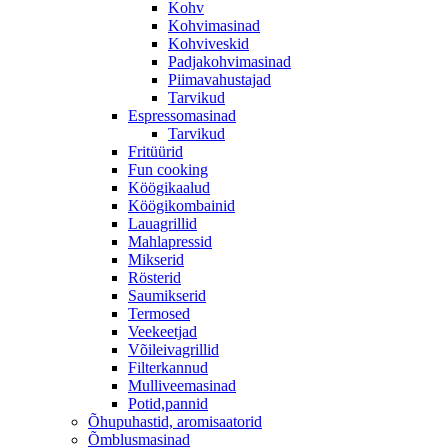
Kohv
Kohvimasinad
Kohviveskid
Padjakohvimasinad
Piimavahustajad
Tarvikud
Espressomasinad
Tarvikud
Fritüürid
Fun cooking
Köögikaalud
Köögikombainid
Lauagrillid
Mahlapressid
Mikserid
Rösterid
Saumikserid
Termosed
Veekeetjad
Võileivagrillid
Filterkannud
Mulliveemasinad
Potid,pannid
Õhupuhastid, aromisaatorid
Õmblusmasinad