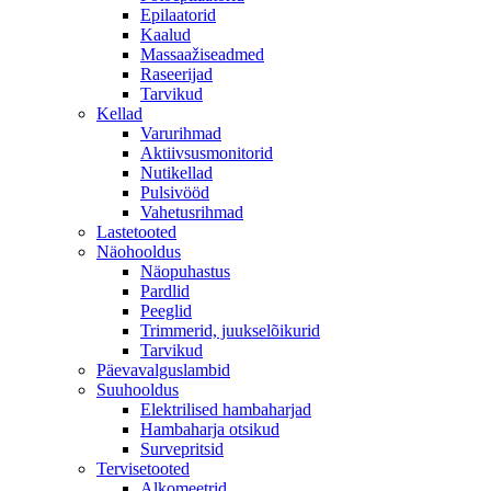
Epilaatorid
Kaalud
Massaažiseadmed
Raseerijad
Tarvikud
Kellad
Varurihmad
Aktiivsusmonitorid
Nutikellad
Pulsivööd
Vahetusrihmad
Lastetooted
Näohooldus
Näopuhastus
Pardlid
Peeglid
Trimmerid, juukselõikurid
Tarvikud
Päevavalguslambid
Suuhooldus
Elektrilised hambaharjad
Hambaharja otsikud
Survepritsid
Tervisetooted
Alkomeetrid