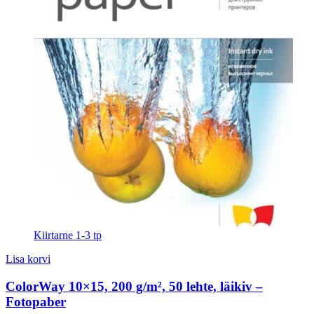
Kiirtarne 1-3 tp
Lisa korvi
ColorWay 10×15, 200 g/m², 50 lehte, läikiv –
Fotopaber