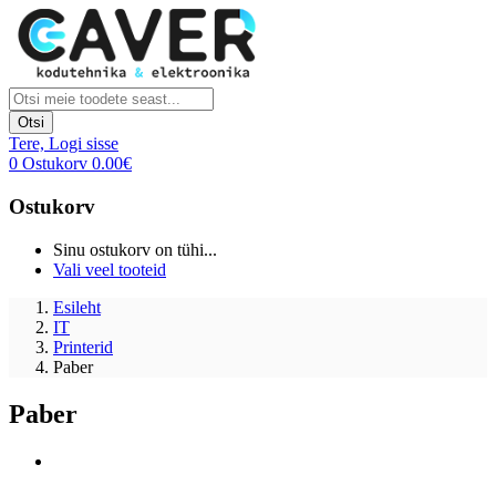
Otsi
Tere,
Logi sisse
0
Ostukorv
0.00
€
Ostukorv
Sinu ostukorv on tühi...
Vali veel tooteid
Esileht
IT
Printerid
Paber
Paber