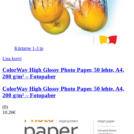
Kiirtarne 1-3 tp
Lisa korvi
ColorWay High Glossy Photo Paper, 50 lehte, A4,
200 g/m² – Fotopaber
ColorWay High Glossy Photo Paper, 50 lehte, A4,
200 g/m² – Fotopaber
(0)
10.26
€