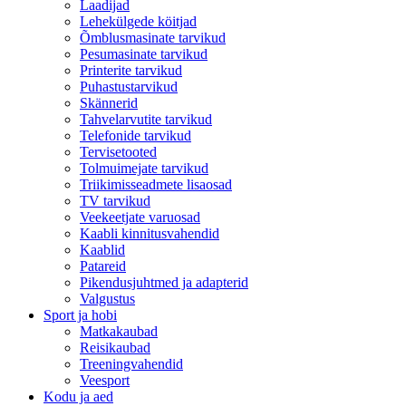
Laadijad
Lehekülgede köitjad
Õmblusmasinate tarvikud
Pesumasinate tarvikud
Printerite tarvikud
Puhastustarvikud
Skännerid
Tahvelarvutite tarvikud
Telefonide tarvikud
Tervisetooted
Tolmuimejate tarvikud
Triikimisseadmete lisaosad
TV tarvikud
Veekeetjate varuosad
Kaabli kinnitusvahendid
Kaablid
Patareid
Pikendusjuhtmed ja adapterid
Valgustus
Sport ja hobi
Matkakaubad
Reisikaubad
Treeningvahendid
Veesport
Kodu ja aed