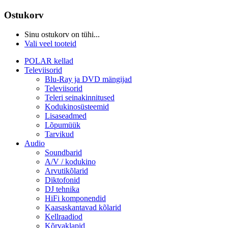
Ostukorv
Sinu ostukorv on tühi...
Vali veel tooteid
POLAR kellad
Televiisorid
Blu-Ray ja DVD mängijad
Televiisorid
Teleri seinakinnitused
Kodukinosüsteemid
Lisaseadmed
Lõpumüük
Tarvikud
Audio
Soundbarid
A/V / kodukino
Arvutikõlarid
Diktofonid
DJ tehnika
HiFi komponendid
Kaasaskantavad kõlarid
Kellraadiod
Kõrvaklapid