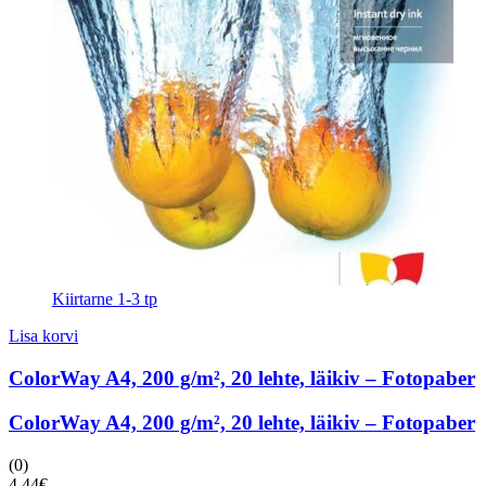
Kiirtarne 1-3 tp
Lisa korvi
ColorWay A4, 200 g/m², 20 lehte, läikiv – Fotopaber
ColorWay A4, 200 g/m², 20 lehte, läikiv – Fotopaber
(0)
4.44
€