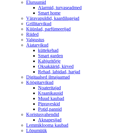
Eluruumid
Alarmid, turvaseadmed
Smart home
Väravapuldid, kaardilugejad
Grillitarvikud
Küünlad, parfümeerijad
Riided
Valgustus
Aiatarvikud
küttekehad
Smart garden
Kahjuritõrje
Oksakäärid, kirved
Rehad, labidad, harjad
Digitaalsed ilmajaamad
Köögitarvikud
Noateritajad
Kraanikausid
Muud kaubad
Pipraveskid
Potid,pannid
Koristusvahendid
Aknapesijad
Lemmiklooma kaubad
Lõpumüük