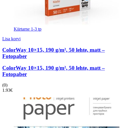
Kiirtarne 1-3 tp
Lisa korvi
ColorWay 10×15, 190 g/m², 50 lehte, matt –
Fotopaber
ColorWay 10×15, 190 g/m², 50 lehte, matt –
Fotopaber
(0)
1.93
€