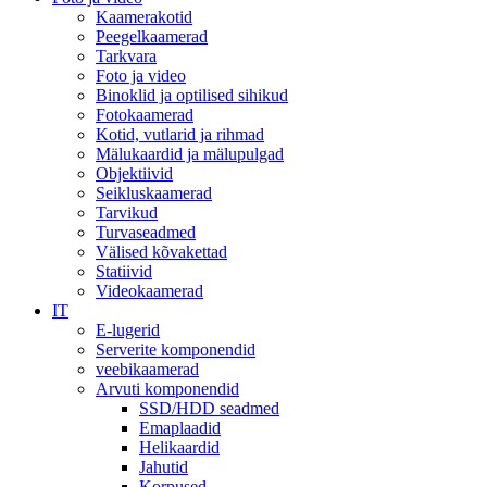
Kaamerakotid
Peegelkaamerad
Tarkvara
Foto ja video
Binoklid ja optilised sihikud
Fotokaamerad
Kotid, vutlarid ja rihmad
Mälukaardid ja mälupulgad
Objektiivid
Seikluskaamerad
Tarvikud
Turvaseadmed
Välised kõvakettad
Statiivid
Videokaamerad
IT
E-lugerid
Serverite komponendid
veebikaamerad
Arvuti komponendid
SSD/HDD seadmed
Emaplaadid
Helikaardid
Jahutid
Korpused