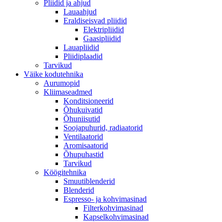
Pliidid ja ahjud
Lauaahjud
Eraldiseisvad pliidid
Elektripliidid
Gaasipliidid
Lauapliidid
Pliidiplaadid
Tarvikud
Väike kodutehnika
Aurumopid
Kliimaseadmed
Konditsioneerid
Õhukuivatid
Õhuniisutid
Soojapuhurid, radiaatorid
Ventilaatorid
Aromisaatorid
Õhupuhastid
Tarvikud
Köögitehnika
Smuutiblenderid
Blenderid
Espresso- ja kohvimasinad
Filterkohvimasinad
Kapselkohvimasinad