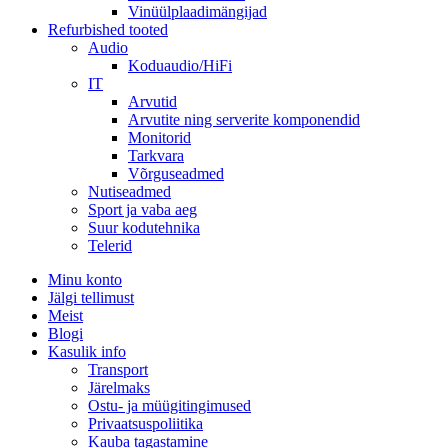
Vinüülplaadimängijad
Refurbished tooted
Audio
Koduaudio/HiFi
IT
Arvutid
Arvutite ning serverite komponendid
Monitorid
Tarkvara
Võrguseadmed
Nutiseadmed
Sport ja vaba aeg
Suur kodutehnika
Telerid
Minu konto
Jälgi tellimust
Meist
Blogi
Kasulik info
Transport
Järelmaks
Ostu- ja müügitingimused
Privaatsuspoliitika
Kauba tagastamine