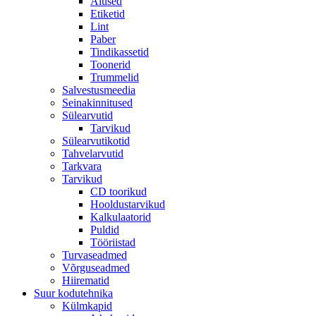
Alused
Etiketid
Lint
Paber
Tindikassetid
Toonerid
Trummelid
Salvestusmeedia
Seinakinnitused
Sülearvutid
Tarvikud
Sülearvutikotid
Tahvelarvutid
Tarkvara
Tarvikud
CD toorikud
Hooldustarvikud
Kalkulaatorid
Puldid
Tööriistad
Turvaseadmed
Võrguseadmed
Hiirematid
Suur kodutehnika
Külmkapid