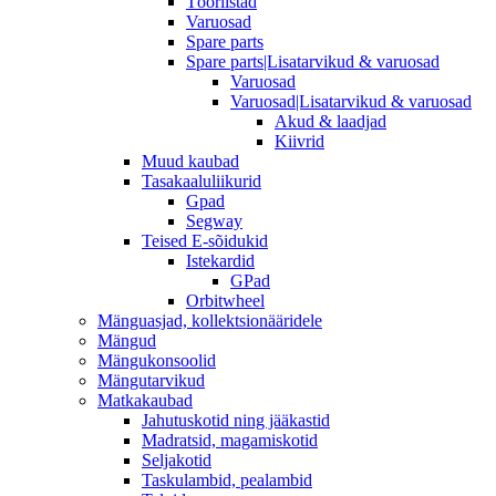
Tööriistad
Varuosad
Spare parts
Spare parts|Lisatarvikud & varuosad
Varuosad
Varuosad|Lisatarvikud & varuosad
Akud & laadjad
Kiivrid
Muud kaubad
Tasakaaluliikurid
Gpad
Segway
Teised E-sõidukid
Istekardid
GPad
Orbitwheel
Mänguasjad, kollektsionääridele
Mängud
Mängukonsoolid
Mängutarvikud
Matkakaubad
Jahutuskotid ning jääkastid
Madratsid, magamiskotid
Seljakotid
Taskulambid, pealambid