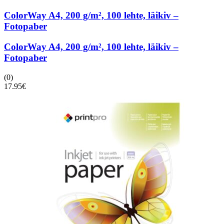
ColorWay A4, 200 g/m², 100 lehte, läikiv –
Fotopaber
ColorWay A4, 200 g/m², 100 lehte, läikiv –
Fotopaber
(0)
17.95
€