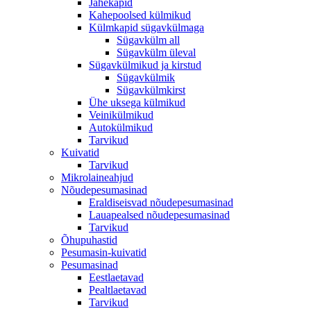
Jahekapid
Kahepoolsed külmikud
Külmkapid sügavkülmaga
Sügavkülm all
Sügavkülm üleval
Sügavkülmikud ja kirstud
Sügavkülmik
Sügavkülmkirst
Ühe uksega külmikud
Veinikülmikud
Autokülmikud
Tarvikud
Kuivatid
Tarvikud
Mikrolaineahjud
Nõudepesumasinad
Eraldiseisvad nõudepesumasinad
Lauapealsed nõudepesumasinad
Tarvikud
Õhupuhastid
Pesumasin-kuivatid
Pesumasinad
Eestlaetavad
Pealtlaetavad
Tarvikud