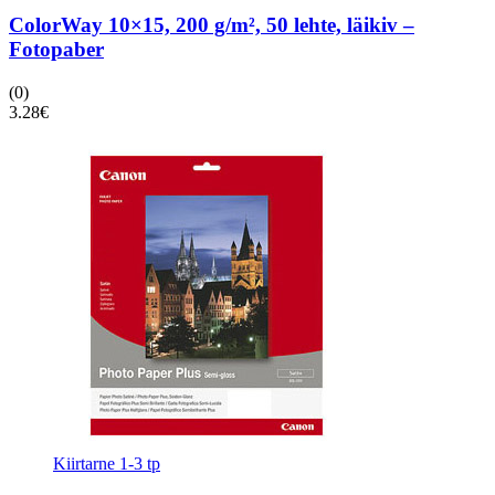
ColorWay 10×15, 200 g/m², 50 lehte, läikiv –
Fotopaber
(0)
3.28
€
Kiirtarne 1-3 tp