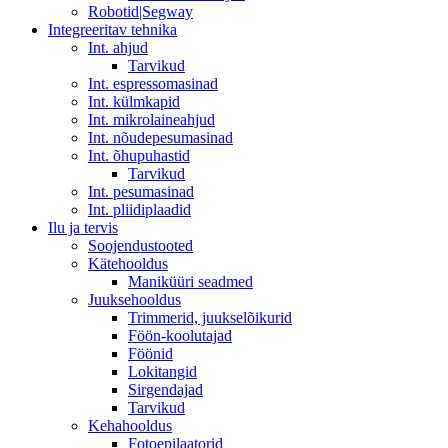
Robotid|Segway
Integreeritav tehnika
Int. ahjud
Tarvikud
Int. espressomasinad
Int. külmkapid
Int. mikrolaineahjud
Int. nõudepesumasinad
Int. õhupuhastid
Tarvikud
Int. pesumasinad
Int. pliidiplaadid
Ilu ja tervis
Soojendustooted
Kätehooldus
Maniküüri seadmed
Juuksehooldus
Trimmerid, juukselõikurid
Föön-koolutajad
Föönid
Lokitangid
Sirgendajad
Tarvikud
Kehahooldus
Fotoepilaatorid