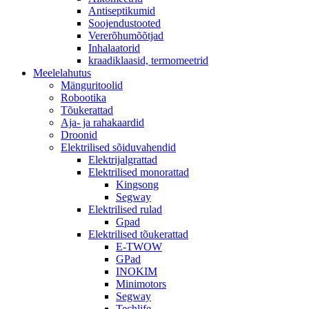
Antiseptikumid
Soojendustooted
Vererõhumõõtjad
Inhalaatorid
kraadiklaasid, termomeetrid
Meelelahutus
Mänguritoolid
Robootika
Tõukerattad
Aja- ja rahakaardid
Droonid
Elektrilised sõiduvahendid
Elektrijalgrattad
Elektrilised monorattad
Kingsong
Segway
Elektrilised rulad
Gpad
Elektrilised tõukerattad
E-TWOW
GPad
INOKIM
Minimotors
Segway
Techlife