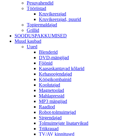
Pesuvahendid
Tööriistad
Kruvikeerajad
Kruvikeerajad, puurid
Topieemaldajad
Grillid
SOODUSPAKKUMISED
Muud kaubad
Uued
Blenderid
DVD-mängijad
Föönid
Kaasaskantavad kõlarid
Kehasoojendajad
Köögikombainid
Koolutajad
Magnetoolad
Mahlapressid
MP3 mängijad
Raadiod
Robot-tolmuimejad
Sirgendajad
Tolmuimejate lisatarvikud
Triikrauad
TV/AV kinnitused