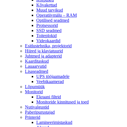
Kõvakettad
Muud tarvikud
Operatiivmälu – RAM
Optilised seadmed
Protsessorid
SSD seadmed
Toiteplokid
Videokaardid
Esitlustehnika, projektorid
Hiired ja klaviatuurid
Juhtmed ja adapterid
Kaarditaskud
Lauaarvutid
Lisaseadmed
UPS tööjaamadele
Veebikaamerad
Lõpumüük
Monitorid
Ekraani filtrid
Monitoride kinnitused ja toed
Nutivalgustid
Paberipurustajad
Printerid
Lamineerimistaskud