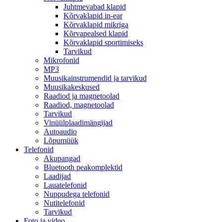
Juhtmevabad klapid
Kõrvaklapid in-ear
Kõrvaklapid mikriga
Kõrvapealsed klapid
Kõrvaklapid sportimiseks
Tarvikud
Mikrofonid
MP3
Muusikainstrumendid ja tarvikud
Muusikakeskused
Raadiod ja magnetoolad
Raadiod, magnetoolad
Tarvikud
Vinüülplaadimängijad
Autoaudio
Lõpumüük
Telefonid
Akupangad
Bluetooth peakomplektid
Laadijad
Lauatelefonid
Nuppudega telefonid
Nutitelefonid
Tarvikud
Foto ja video